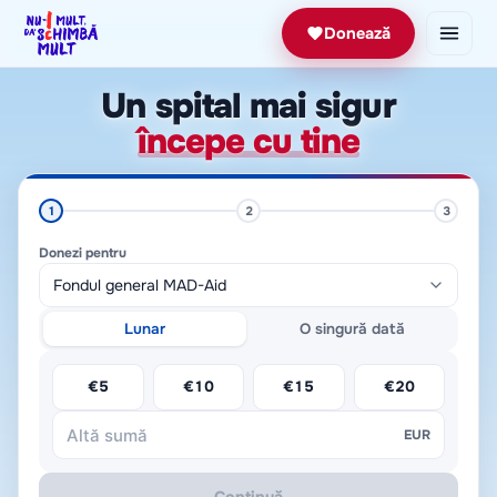
Donează
Un spital mai sigur
începe cu tine
1
2
3
Donezi pentru
Lunar
O singură dată
€
5
€
10
€
15
€
20
EUR