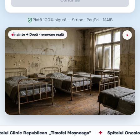
Continuă
Plată 100% sigură — Stripe · PayPal · MAIB
Înainte → După · renovare reală
 Clinic Republican „Timofei Moșneaga"
✚
Spitalul Oncologic